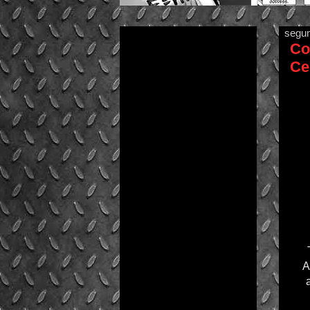
segun
Co
Ce
A