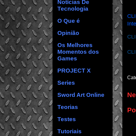
Notícias De
Tecnologia
CLI
O Que é
Int
Opinião
CL
Os Melhores
Momentos dos
CL
Games
PROJECT X
Cat
Series
Ne
Sword Art Online
Teorias
Po
Testes
Tutoriais